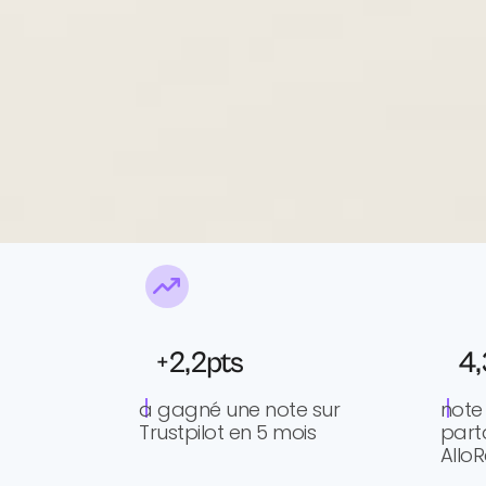
+2,2pts
4,
a gagné une note sur
note
Trustpilot en 5 mois
parta
Allo