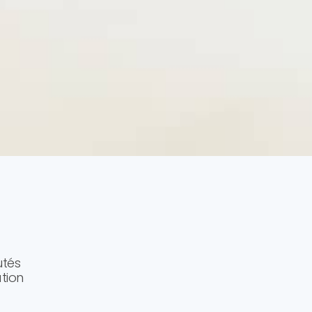
utés
ation