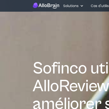
Solutions
Cas d'utili
Sofinco uti
AlloReview
améliorer 