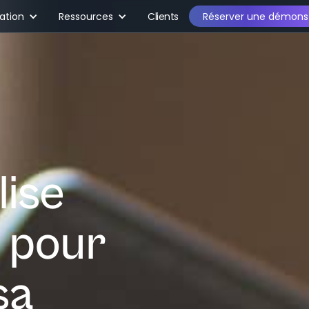
sation
Ressources
Clients
Réserver une démonst
lise
 pour
sa