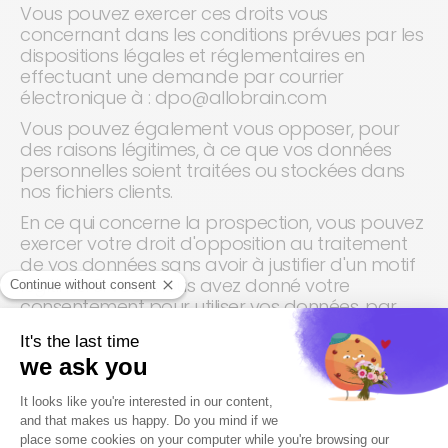
Vous pouvez exercer ces droits vous
concernant dans les conditions prévues par les
dispositions légales et réglementaires en
effectuant une demande par courrier
électronique à : dpo@allobrain.com
Vous pouvez également vous opposer, pour
des raisons légitimes, à ce que vos données
personnelles soient traitées ou stockées dans
nos fichiers clients.
En ce qui concerne la prospection, vous pouvez
exercer votre droit d'opposition au traitement
de vos données sans avoir à justifier d'un motif
légitime. Si vous nous avez donné votre
consentement pour utiliser vos données, par
exemple pour vous envoyer des lettres
d'information, vous pouvez retirer votre
consentement à tout moment.
Si, pour quelque raison que ce soit, vous estimez
que notre réponse n'est pas satisfaisante, vous
pouvez introduire une réclamation auprès de la