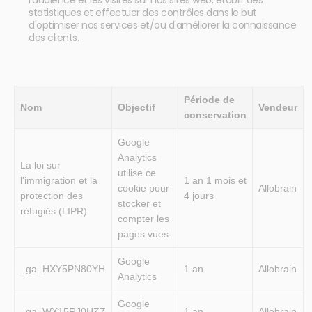
l'audience et les visites sur nos sites web, établir des
statistiques et effectuer des contrôles dans le but
d'optimiser nos services et/ou d'améliorer la connaissance
des clients.
Période de
Nom
Objectif
Vendeur
conservation
Google
Analytics
La loi sur
utilise ce
l'immigration et la
1 an 1 mois et
cookie pour
Allobrain
protection des
4 jours
stocker et
réfugiés (LIPR)
compter les
pages vues.
Google
_ga_HXY5PN80YH
1 an
Allobrain
Analytics
Google
_ga_WX15RJ0HZZ
1 an
Allobrain