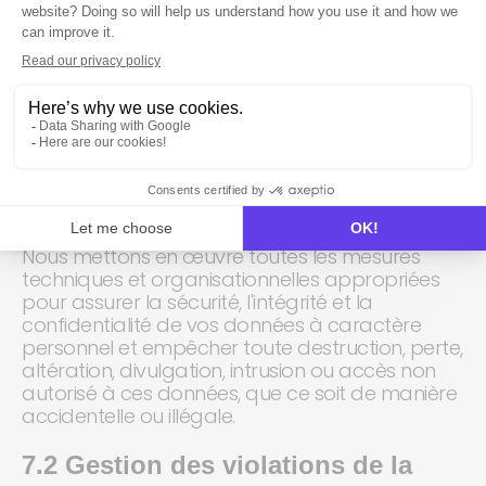
CNIL (Commission Nationale de l'Informatique
et des Libertés), responsable de la protection
des données personnelles sur le territoire
français, via le lien suivant
:
https://www.cnil.fr/fr/plaintes
.
7. SÉCURITÉ INFORMATIQUE
7.1 Principe général
Nous mettons en œuvre toutes les mesures
techniques et organisationnelles appropriées
pour assurer la sécurité, l'intégrité et la
confidentialité de vos données à caractère
personnel et empêcher toute destruction, perte,
altération, divulgation, intrusion ou accès non
autorisé à ces données, que ce soit de manière
accidentelle ou illégale.
7.2 Gestion des violations de la