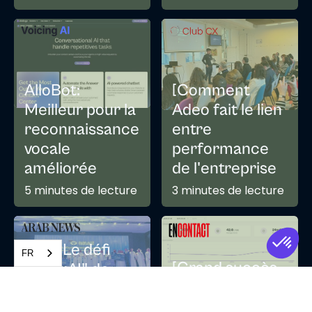
AlloBot:
[Comment
Meilleur pour la
Adeo fait le lien
reconnaissance
entre
vocale
performance
améliorée
de l'entreprise
5 minutes de lecture
3 minutes de lecture
KSA- Le défi
FR
[Grand succès
"InsurAI" de
pour Services
Tawuniya
Publics+ qui
présente une